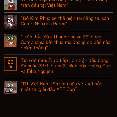
24
trận đấu tại Việt Nam”
Th1
“Đỗ Kim Phúc sẽ thể hiện tài năng tại sân
24
Camp Nou của Barca”
Th1
“Trận đấu giữa Thanh Hóa và đội bóng
23
Campuchia kết thúc mà không có bên nào
Th1
chiến thắng”
Tiêu đề mới: Trực tiếp lịch trận đấu bóng
23
đá ngày 23/1: Sự xuất hiện của Hoàng Đức
Th1
và Filip Nguyễn
“ĐT Việt Nam tôn vinh hậu vệ xuất sắc
22
nhất tại giải đấu AFF Cup”
Th1