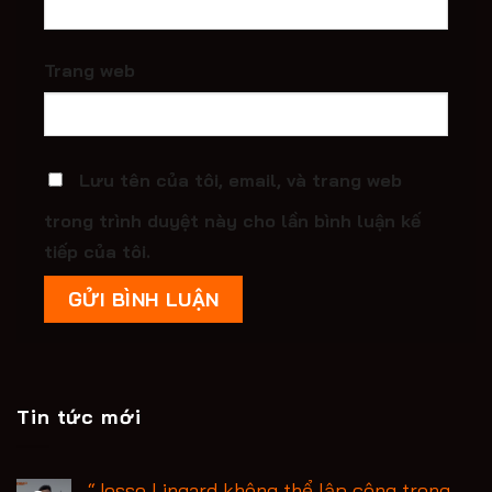
Trang web
Lưu tên của tôi, email, và trang web
trong trình duyệt này cho lần bình luận kế
tiếp của tôi.
Tin tức mới
“Jesse Lingard không thể lập công trong