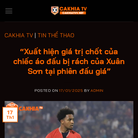
Skip
to
content
CAKHIA TV
|
TIN THỂ THAO
“Xuất hiện giá trị chốt của
chiếc áo đấu bị rách của Xuân
Sơn tại phiên đấu giá”
POSTED ON
17/01/2025
BY
ADMIN
17
Th1