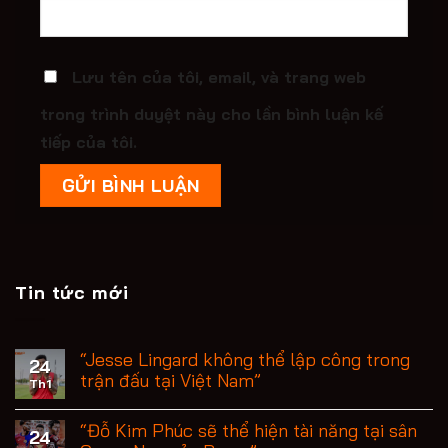
Lưu tên của tôi, email, và trang web
trong trình duyệt này cho lần bình luận kế
tiếp của tôi.
Tin tức mới
“Jesse Lingard không thể lập công trong
24
trận đấu tại Việt Nam”
Th1
“Đỗ Kim Phúc sẽ thể hiện tài năng tại sân
24