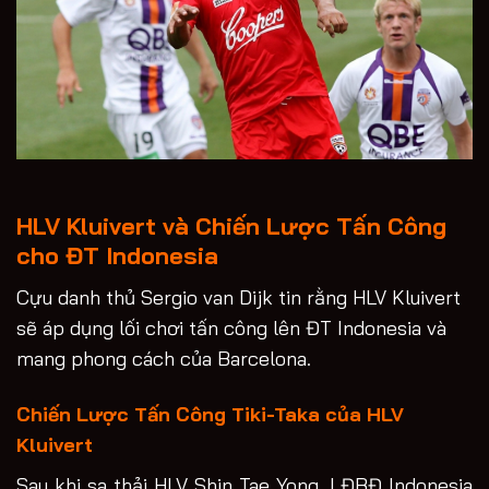
HLV Kluivert và Chiến Lược Tấn Công
cho ĐT Indonesia
Cựu danh thủ Sergio van Dijk tin rằng HLV Kluivert
sẽ áp dụng lối chơi tấn công lên ĐT Indonesia và
mang phong cách của Barcelona.
Chiến Lược Tấn Công Tiki-Taka của HLV
Kluivert
Sau khi sa thải HLV Shin Tae Yong, LĐBĐ Indonesia