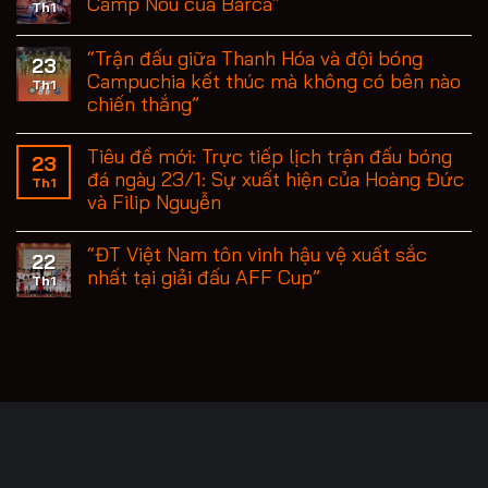
Camp Nou của Barca”
Th1
“Trận đấu giữa Thanh Hóa và đội bóng
23
Campuchia kết thúc mà không có bên nào
Th1
chiến thắng”
Tiêu đề mới: Trực tiếp lịch trận đấu bóng
23
đá ngày 23/1: Sự xuất hiện của Hoàng Đức
Th1
và Filip Nguyễn
“ĐT Việt Nam tôn vinh hậu vệ xuất sắc
22
nhất tại giải đấu AFF Cup”
Th1