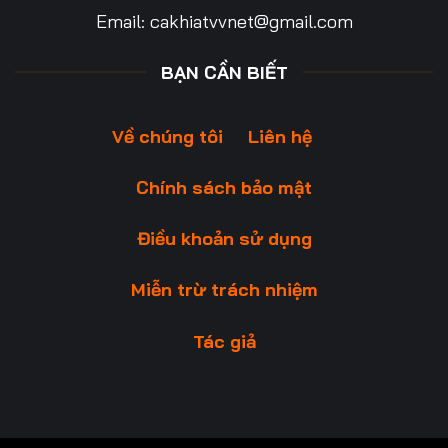
Email:
cakhiatvvnet@gmail.com
BẠN CẦN BIẾT
Về chúng tôi
Liên hệ
Chính sách bảo mật
Điều khoản sử dụng
Miễn trừ trách nhiệm
Tác giả