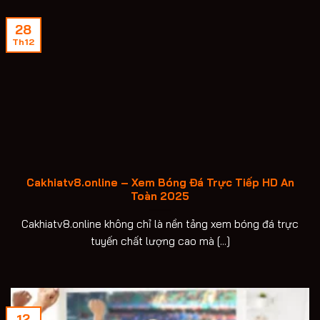
28
Th12
Cakhiatv8.online – Xem Bóng Đá Trực Tiếp HD An
Toàn 2025
Cakhiatv8.online không chỉ là nền tảng xem bóng đá trực
tuyến chất lượng cao mà [...]
12