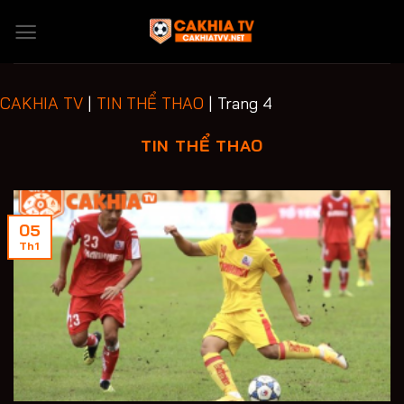
Skip
to
content
CAKHIA TV
|
TIN THỂ THAO
|
Trang 4
TIN THỂ THAO
05
Th1