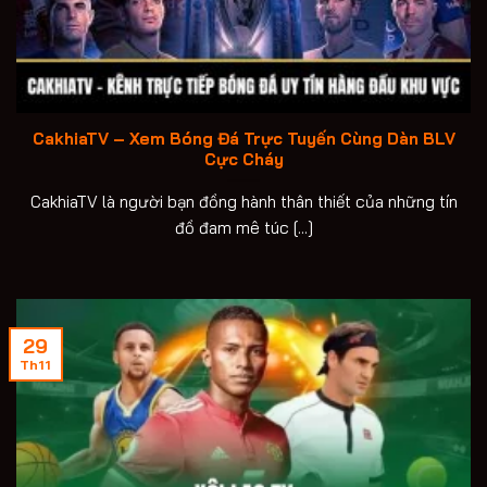
CakhiaTV – Xem Bóng Đá Trực Tuyến Cùng Dàn BLV
Cực Cháy
CakhiaTV là người bạn đồng hành thân thiết của những tín
đồ đam mê túc [...]
29
Th11