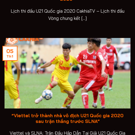
Lịch thi đấu U21 Quốc gia 2020 CakhiaTV – Lịch thi đấu
Vòng chung kết [...]
05
Th1
“Viettel trở thành nhà vô địch U21 Quốc gia 2020
sau trận thắng trước SLNA”
Viettel và SLNA: Trận Đấu Hấp Dẫn Tại Giải U21 Quốc Gia