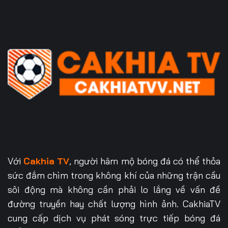
Với
Cakhia TV
, người hâm mộ bóng đá có thể thỏa
sức đắm chìm trong không khí của những trận cầu
sôi động mà không cần phải lo lắng về vấn đề
đường truyền hay chất lượng hình ảnh. CakhiaTV
cung cấp dịch vụ phát sóng trực tiếp bóng đá