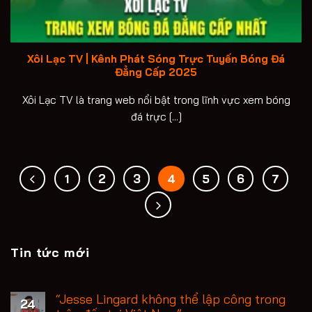
Xôi Lạc TV | Kênh Phát Sóng Trực Tuyến Bóng Đá
Đẳng Cấp 2025
Xôi Lạc TV là trang web nổi bật trong lĩnh vực xem bóng
đá trực [...]
1
2
3
4
5
6
7
Tin tức mới
“Jesse Lingard không thể lập công trong
24