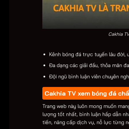
Cakhia TV
Kênh bóng đá trực tuyến lâu đời, u
Đa dạng các giải đấu, thỏa mãn 
Đội ngũ bình luận viên chuyên ngh
Cakhia TV xem bóng đá chấ
Trang web này luôn mong muốn mang 
lượng tốt nhất, bình luận hấp dẫn n
tiến, nâng cấp dịch vụ, nỗ lực từng 