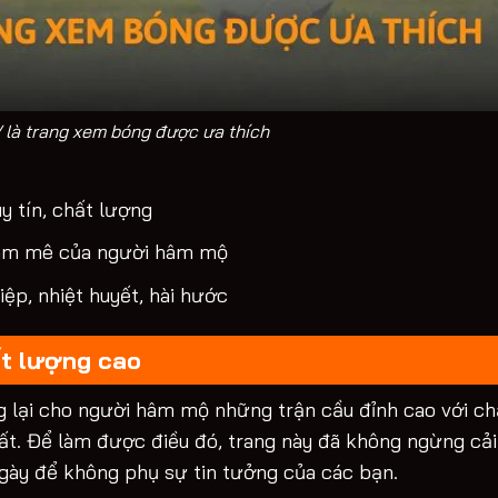
 là trang xem bóng được ưa thích
y tín, chất lượng
đam mê của người hâm mộ
iệp, nhiệt huyết, hài hước
t lượng cao
lại cho người hâm mộ những trận cầu đỉnh cao với ch
hất. Để làm được điều đó, trang này đã không ngừng cải
ngày để không phụ sự tin tưởng của các bạn.