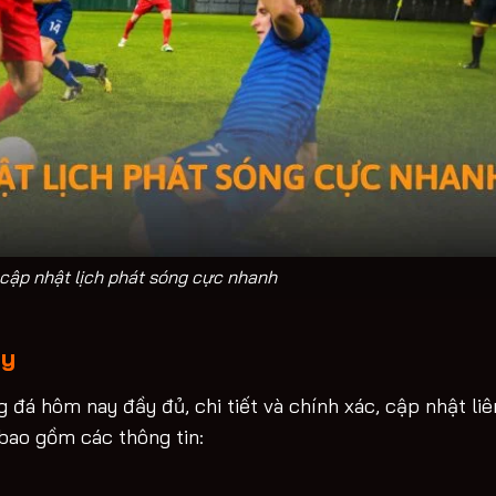
cập nhật lịch phát sóng cực nhanh
ay
 đá hôm nay đầy đủ, chi tiết và chính xác, cập nhật liê
 bao gồm các thông tin: