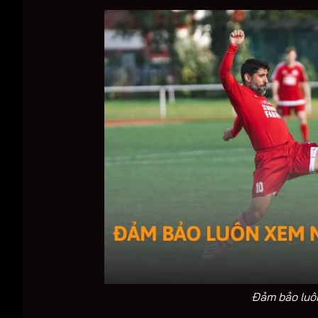
Đảm bảo luôn