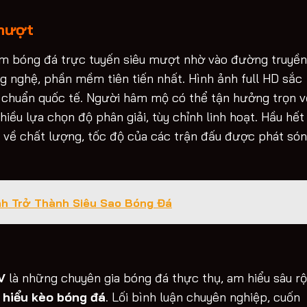
 mượt
m bóng đá trực tuyến siêu mượt nhờ vào đường truyền
g nghệ, phần mềm tiên tiến nhất. Hình ảnh full HD sắc
, chuẩn quốc tế. Người hâm mộ có thể tận hưởng trọn 
iều lựa chọn độ phân giải, tùy chỉnh linh hoạt. Hầu hết
g về chất lượng, tốc độ của các trận đấu được phát só
nh Trở Thành Siêu Sao Bóng Đá
V
là những chuyên gia bóng đá thực thụ, am hiểu sâu r
 hiểu kèo bóng đá
. Lối bình luận chuyên nghiệp, cuốn