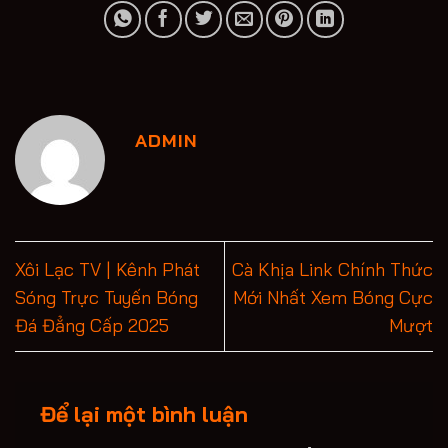
ADMIN
Xôi Lạc TV | Kênh Phát
Cà Khịa Link Chính Thức
Sóng Trực Tuyến Bóng
Mới Nhất Xem Bóng Cực
Đá Đẳng Cấp 2025
Mượt
Để lại một bình luận