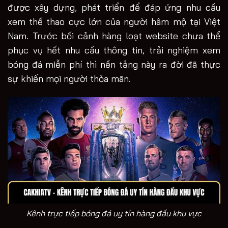
được xây dựng, phát triển để đáp ứng nhu cầu
xem thể thao cực lớn của người hâm mộ tại Việt
Nam. Trước bối cảnh hàng loạt website chưa thể
phục vụ hết nhu cầu thông tin, trải nghiệm xem
bóng đá miễn phí thì nền tảng này ra đời đã thực
sự khiến mọi người thỏa mãn.
Kênh trực tiếp bóng đá uy tín hàng đầu khu vực