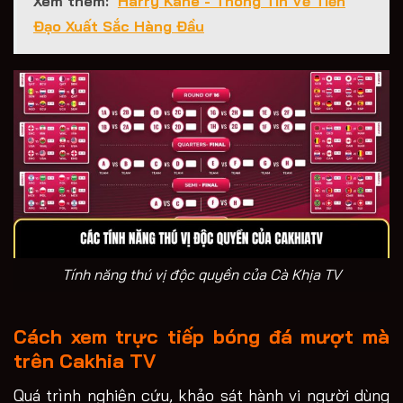
Xem thêm:
Harry Kane - Thông Tin Về Tiền
Đạo Xuất Sắc Hàng Đầu
Tính năng thú vị độc quyền của Cà Khịa TV
Cách xem trực tiếp bóng đá mượt mà
trên Cakhia TV
Quá trình nghiên cứu, khảo sát hành vi người dùng