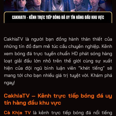
CakhiaTV là người bạn đồng hành thân thiết của
những tín đồ đam mê túc cầu chuyên nghiệp. Kênh
xem bóng đá trực tuyến chuẩn HD phát sóng hàng
loạt giải đấu lớn nhỏ trên thế giới cùng sự xuất
hiện của đội ngũ bình luận viên “khét tiếng” sẽ
mang tới cho bạn nhiều giá trị tuyệt vời. Khám phá
ngay!
CakhiaTV – Kênh trực tiếp bóng đá uy
tín hàng đầu khu vực
Cà Khịa TV
là kênh trực tiếp bóng đá nổi tiếng