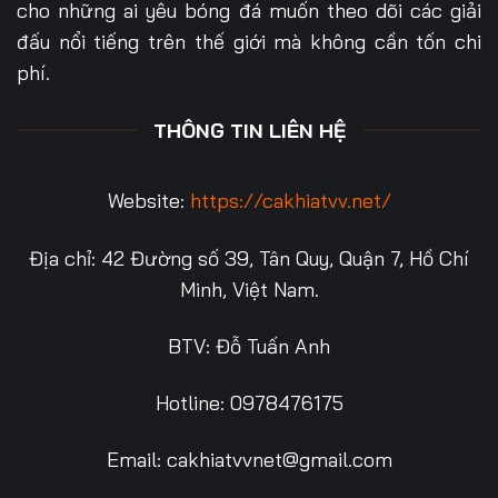
cho những ai yêu bóng đá muốn theo dõi các giải
đấu nổi tiếng trên thế giới mà không cần tốn chi
phí.
THÔNG TIN LIÊN HỆ
Website:
https://cakhiatvv.net/
Địa chỉ: 42 Đường số 39, Tân Quy, Quận 7, Hồ Chí
Minh, Việt Nam.
BTV: Đỗ Tuấn Anh
Hotline: 0978476175
Email:
cakhiatvvnet@gmail.com