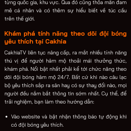
từng quốc gia, khu vực. Qua đó cũng thỏa mãn đam
mê cá nhân và có thêm sự hiểu biết về túc cầu
trên thế giới.
Khám phá tính năng theo dõi đội bóng
yêu thích tại Cakhia
CakhiaTV liên tục nâng cấp, ra mắt nhiều tính năng
thú vị để người hâm mộ thoải mái thưởng thức,
khám phá. Nổi bật nhất phải kể tới chức năng theo
dõi đội bóng hâm mộ 24/7. Bất cứ khi nào câu lạc
bộ yêu thích sắp ra sân hay có sự thay đổi nào, mọi
người đều nắm bắt thông tin sớm nhất. Cụ thể, để
trải nghiệm, bạn làm theo hướng dẫn:
Vào website và bật nhận thông báo tự động khi
có đội bóng yêu thích.