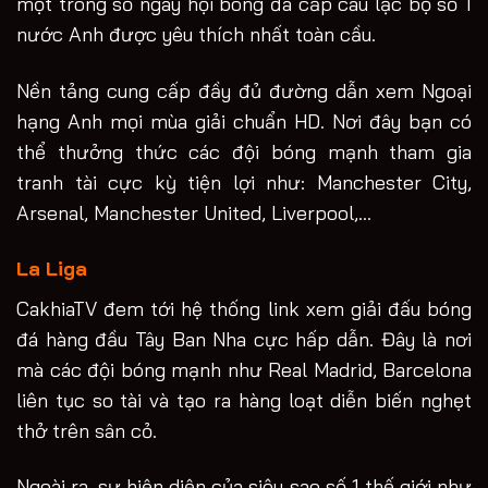
một trong số ngày hội bóng đá cấp câu lạc bộ số 1
nước Anh được yêu thích nhất toàn cầu.
Nền tảng cung cấp đầy đủ đường dẫn xem Ngoại
hạng Anh mọi mùa giải chuẩn HD. Nơi đây bạn có
thể thưởng thức các đội bóng mạnh tham gia
tranh tài cực kỳ tiện lợi như: Manchester City,
Arsenal, Manchester United, Liverpool,…
La Liga
CakhiaTV đem tới hệ thống link xem giải đấu bóng
đá hàng đầu Tây Ban Nha cực hấp dẫn. Đây là nơi
mà các đội bóng mạnh như Real Madrid, Barcelona
liên tục so tài và tạo ra hàng loạt diễn biến nghẹt
thở trên sân cỏ.
Ngoài ra, sự hiện diện của siêu sao số 1 thế giới như