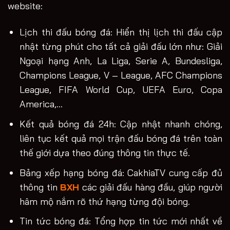
website:
Lịch thi đấu bóng đá: Hiển thị lịch thi đấu cập
nhật từng phút cho tất cả giải đấu lớn như: Giải
Ngoại hạng Anh, La Liga, Serie A, Bundesliga,
Champions League, V – League, AFC Champions
League, FIFA World Cup, UEFA Euro, Copa
America,…
Kết quả bóng đá 24h: Cập nhật nhanh chóng,
liên tục kết quả mọi trận đấu bóng đá trên toàn
thế giới dựa theo đúng thông tin thực tế.
Bảng xếp hạng bóng đá: CakhiaTV cung cấp đủ
thông tin
BXH
các giải đấu hàng đầu, giúp người
hâm mộ nắm rõ thứ hạng từng đội bóng.
Tin tức bóng đá: Tổng hợp tin tức mới nhất về