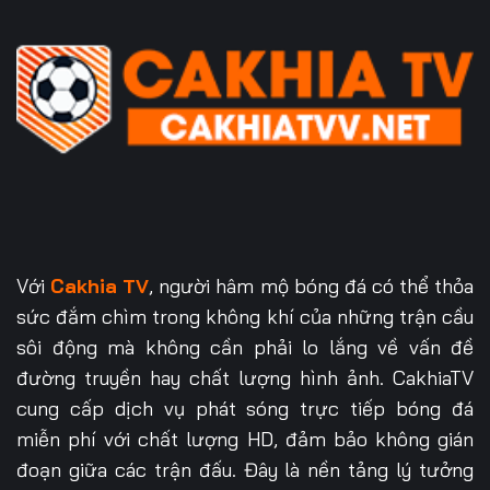
Với
Cakhia TV
, người hâm mộ bóng đá có thể thỏa
sức đắm chìm trong không khí của những trận cầu
sôi động mà không cần phải lo lắng về vấn đề
đường truyền hay chất lượng hình ảnh. CakhiaTV
cung cấp dịch vụ phát sóng trực tiếp bóng đá
miễn phí với chất lượng HD, đảm bảo không gián
đoạn giữa các trận đấu. Đây là nền tảng lý tưởng