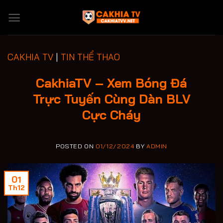
Skip
to
content
CAKHIA TV
|
TIN THỂ THAO
CakhiaTV – Xem Bóng Đá
Trực Tuyến Cùng Dàn BLV
Cực Cháy
POSTED ON
01/12/2024
BY
ADMIN
01
Th12