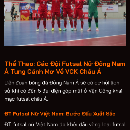
Thể Thao: Các Đội Futsal Nữ Đông Nam
Á Tung Cánh Mơ Về VCK Châu Á
Liên đoàn bóng đá Đông Nam Á sẽ có cơ hội lịch
sử khi có đến 5 đại diện góp mặt ở Vận Công khai
mạc futsal châu Á.
ĐT Futsal Nữ Việt Nam: Bước Đầu Xuất Sắc
ĐT futsal nữ Việt Nam đã khởi đầu vòng loại futsal