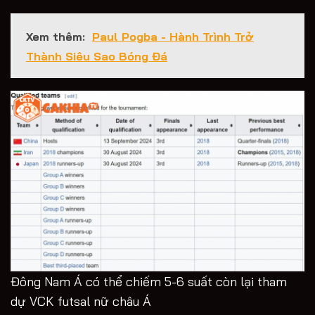
Xem thêm:
Paul Pogba - Hành Trình Trở
Thành Siêu Sao Bóng Đá
Đông Nam Á có thể chiếm 5-6 suất còn lại tham
dự VCK futsal nữ châu Á