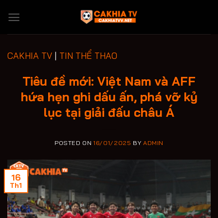
Skip
to
content
CAKHIA TV
|
TIN THỂ THAO
Tiêu đề mới: Việt Nam và AFF
hứa hẹn ghi dấu ấn, phá vỡ kỷ
lục tại giải đấu châu Á
POSTED ON
16/01/2025
BY
ADMIN
16
Th1