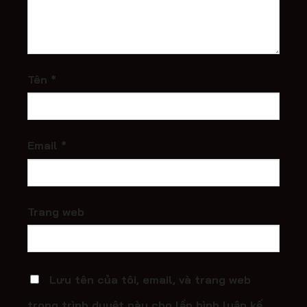
Tên
*
Email
*
Trang web
Lưu tên của tôi, email, và trang web
trong trình duyệt này cho lần bình luận kế