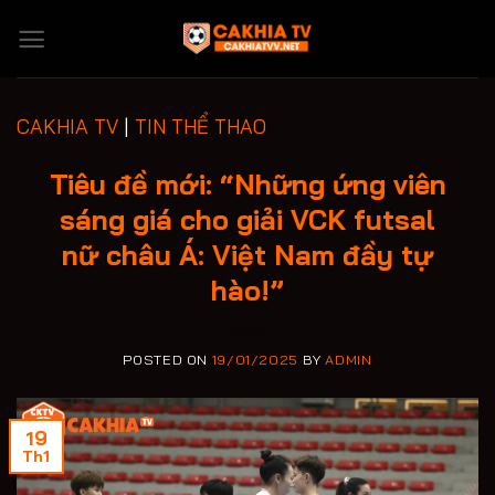
Skip
to
content
CAKHIA TV
|
TIN THỂ THAO
Tiêu đề mới: “Những ứng viên
sáng giá cho giải VCK futsal
nữ châu Á: Việt Nam đầy tự
hào!”
POSTED ON
19/01/2025
BY
ADMIN
19
Th1