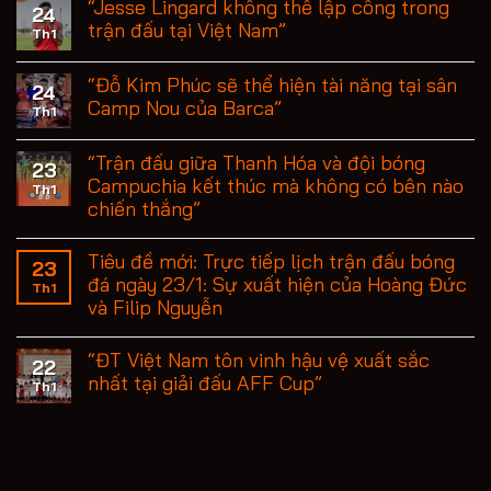
“Jesse Lingard không thể lập công trong
24
trận đấu tại Việt Nam”
Th1
“Đỗ Kim Phúc sẽ thể hiện tài năng tại sân
24
Camp Nou của Barca”
Th1
“Trận đấu giữa Thanh Hóa và đội bóng
23
Campuchia kết thúc mà không có bên nào
Th1
chiến thắng”
Tiêu đề mới: Trực tiếp lịch trận đấu bóng
23
đá ngày 23/1: Sự xuất hiện của Hoàng Đức
Th1
và Filip Nguyễn
“ĐT Việt Nam tôn vinh hậu vệ xuất sắc
22
nhất tại giải đấu AFF Cup”
Th1