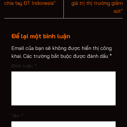
chia tay ĐT Indonesia”
giá trị thị trường giảm
sút”
Để lại một bình luận
Email của bạn sẽ không được hiển thị công
khai.
Các trường bắt buộc được đánh dấu
*
Bình luận
*
Tên
*