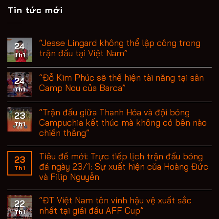
Tin tức mới
“Jesse Lingard không thể lập công trong
24
trận đấu tại Việt Nam”
Th1
“Đỗ Kim Phúc sẽ thể hiện tài năng tại sân
24
Camp Nou của Barca”
Th1
“Trận đấu giữa Thanh Hóa và đội bóng
23
Campuchia kết thúc mà không có bên nào
Th1
chiến thắng”
Tiêu đề mới: Trực tiếp lịch trận đấu bóng
23
đá ngày 23/1: Sự xuất hiện của Hoàng Đức
Th1
và Filip Nguyễn
“ĐT Việt Nam tôn vinh hậu vệ xuất sắc
22
nhất tại giải đấu AFF Cup”
Th1