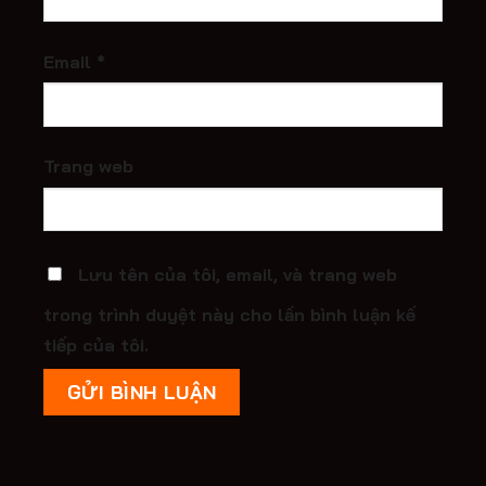
Email
*
Trang web
Lưu tên của tôi, email, và trang web
trong trình duyệt này cho lần bình luận kế
tiếp của tôi.