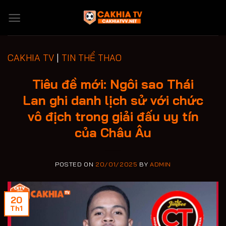
Skip
to
content
CAKHIA TV
|
TIN THỂ THAO
Tiêu đề mới: Ngôi sao Thái
Lan ghi danh lịch sử với chức
vô địch trong giải đấu uy tín
của Châu Âu
POSTED ON
20/01/2025
BY
ADMIN
20
Th1