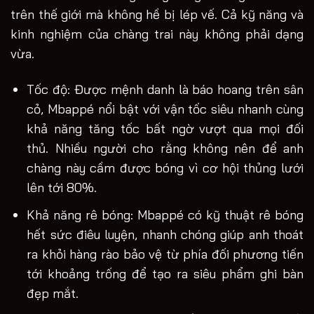
trên thế giới mà không hề bị lép vế. Cả kỹ năng và
kinh nghiệm của chàng trai này không phải dạng
vừa.
Tốc độ: Được mệnh danh là báo hoang trên sân
cỏ, Mbappé nổi bật với vận tốc siêu nhanh cùng
khả năng tăng tốc bất ngờ vượt qua mọi đối
thủ. Nhiều người cho rằng không nên để anh
chàng này cầm được bóng vì cơ hội thủng lưới
lên tới 80%.
Khả năng rê bóng: Mbappé có kỹ thuật rê bóng
hết sức điêu luyện, nhanh chóng giúp anh thoát
ra khỏi hàng rào bảo vệ từ phía đối phương tiến
tới khoảng trống để tạo ra siêu phẩm ghi bàn
đẹp mắt.