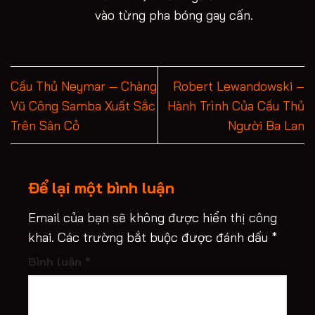
vào từng pha bóng gay cấn.
Cầu Thủ Neymar – Chàng
Robert Lewandowski –
Vũ Công Samba Xuất Sắc
Hành Trình Của Cầu Thủ
Trên Sân Cỏ
Người Ba Lan
Để lại một bình luận
Email của bạn sẽ không được hiển thị công
khai.
Các trường bắt buộc được đánh dấu
*
Bình luận
*