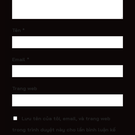
Tên
*
Email
*
Trang web
Lưu tên của tôi, email, và trang web
trong trình duyệt này cho lần bình luận kế