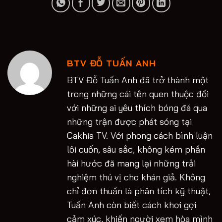
BTV ĐỖ TUẤN ANH
BTV Đỗ Tuấn Anh đã trở thành một
trong những cái tên quen thuộc đối
với những ai yêu thích bóng đá qua
những trận được phát sóng tại
Cakhia TV. Với phong cách bình luận
lôi cuốn, sâu sắc, không kém phần
hài hước đã mang lại những trải
nghiệm thú vị cho khán giả. Không
chỉ đơn thuần là phân tích kỹ thuật,
Tuấn Anh còn biết cách khơi gợi
cảm xúc, khiến người xem hòa mình