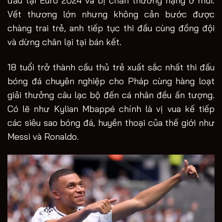
Vết thương lớn nhưng không cản bước được
chàng trai trẻ, anh tiếp tục thi đấu cùng đồng đội
và dừng chân lại tại bán kết.
18 tuổi trở thành cầu thủ trẻ xuất sắc nhất thi đấu
bóng đá chuyên nghiệp cho Pháp cùng hàng loạt
giải thưởng câu lạc bộ đến cá nhân đều ấn tượng.
Có lẽ như Kylian Mbappé chính là vị vua kế tiếp
các siêu sao bóng đá, huyền thoại của thế giới như
Messi và Ronaldo.