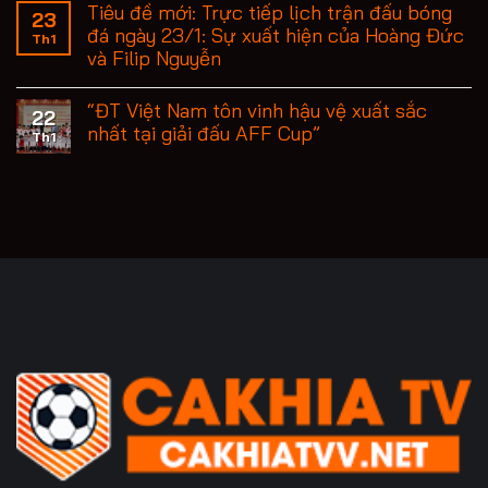
Tiêu đề mới: Trực tiếp lịch trận đấu bóng
23
đá ngày 23/1: Sự xuất hiện của Hoàng Đức
Th1
và Filip Nguyễn
“ĐT Việt Nam tôn vinh hậu vệ xuất sắc
22
nhất tại giải đấu AFF Cup”
Th1