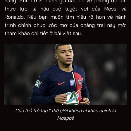
năng. Anh được đánh giá cao cả về phong độ lẫn
thực lực, là hậu duệ tuyệt vời của Messi và
Ronaldo. Nếu bạn muốn tìm hiểu rõ hơn về hành
trình chinh phục ước mơ của chàng trai này mời
tham khảo chi tiết ở bài viết sau.
Cầu thủ trẻ top 1 thế giới không ai khác chính là
Mbappé