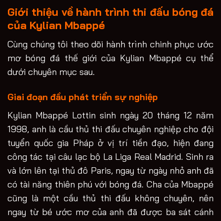
Giới thiệu về hành trình thi đấu bóng đá
của Kylian Mbappé
Cùng chúng tôi theo dõi hành trình chinh phục ước
mơ bóng đá thế giới của Kylian Mbappé cụ thể
dưới chuyên mục sau.
Giai đoạn đầu phát triển sự nghiệp
Kylian Mbappé Lottin sinh ngày 20 tháng 12 năm
1998, anh là cầu thủ thi đấu chuyên nghiệp cho đội
tuyển quốc gia Pháp ở vị trí tiền đạo, hiện đang
công tác tại câu lạc bộ La Liga Real Madrid. Sinh ra
và lớn lên tại thủ đô Paris, ngay từ ngày nhỏ anh đã
có tài năng thiên phú với bóng đá. Cha của Mbappé
cũng là một cầu thủ thi đấu không chuyên, nên
ngay từ bé ước mơ của anh đã được ba sát cánh