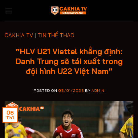
Skip
to
content
CAKHIA TV
|
TIN THỂ THAO
“HLV U21 Viettel khẳng định:
Danh Trung sẽ tái xuất trong
đội hình U22 Việt Nam”
POSTED ON
05/01/2025
BY
ADMIN
05
Th1