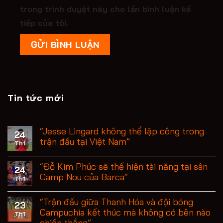
trong trình duyệt này cho lần bình luận kế
tiếp của tôi.
Tin tức mới
“Jesse Lingard không thể lập công trong
24
trận đấu tại Việt Nam”
Th1
“Đỗ Kim Phúc sẽ thể hiện tài năng tại sân
24
Camp Nou của Barca”
Th1
“Trận đấu giữa Thanh Hóa và đội bóng
23
Campuchia kết thúc mà không có bên nào
Th1
chiến thắng”