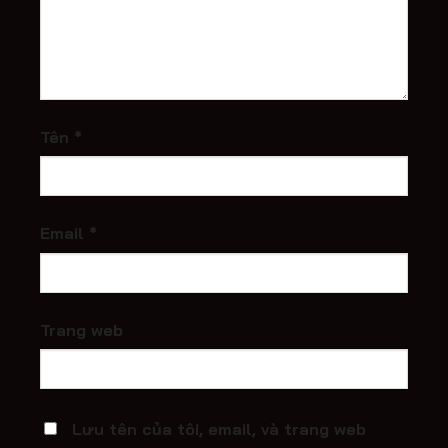
Tên
*
Email
*
Trang web
Lưu tên của tôi, email, và trang web