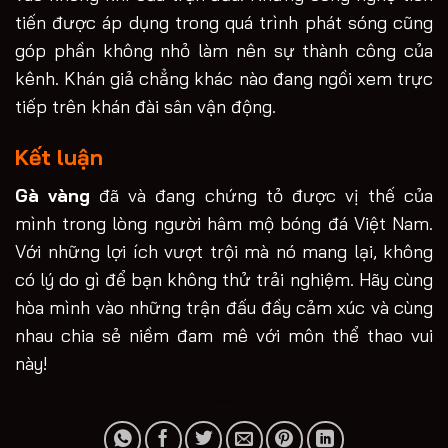
tiến được áp dụng trong quá trình phát sóng cũng
góp phần không nhỏ làm nên sự thành công của
kênh. Khán giả chẳng khác nào đang ngồi xem trực
tiếp trên khán đài sân vận động.
Kết luận
Gà vàng
đã và đang chứng tỏ được vị thế của
mình trong lòng người hâm mộ bóng đá Việt Nam.
Với những lợi ích vượt trội mà nó mang lại, không
có lý do gì để bạn không thử trải nghiệm. Hãy cùng
hòa mình vào những trận đấu đầy cảm xúc và cùng
nhau chia sẻ niềm đam mê với môn thể thao vui
này!