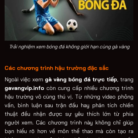
Trải nghiệm xem bóng đá không giới hạn cùng gà vàng
Các chương trình hậu trường đặc sắc
Ngoài việc xem
gà vàng bóng đá trực tiếp
, trang
gavangvip.info
còn cung cấp nhiều chương trình
hậu trường vô cùng thú vị. Từ những video phỏng
vấn, bình luận sau trận đấu hay phân tích chiến
thuật đều nhận được sự yêu thích lớn từ phía
người xem. Các chương trình này không chỉ giúp
bạn hiểu rõ hơn về môn thể thao mà còn tạo ra