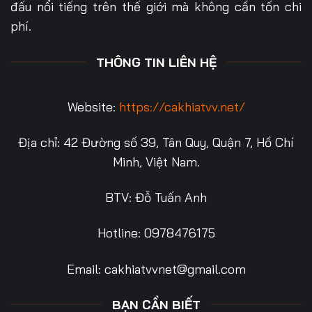
đấu nổi tiếng trên thế giới mà không cần tốn chi
phí.
THÔNG TIN LIÊN HỆ
Website:
https://cakhiatvv.net/
Địa chỉ: 42 Đường số 39, Tân Quy, Quận 7, Hồ Chí
Minh, Việt Nam.
BTV: Đỗ Tuấn Anh
Hotline: 0978476175
Email:
cakhiatvvnet@gmail.com
BẠN CẦN BIẾT