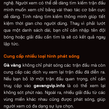
nghệ. Người xem có thể dễ dàng tìm kiếm trận đấu
mình muốn xem chỉ bằng vài thao tác cơ bản cực
dễ dàng. Tính năng tìm kiếm thông minh giúp tiết
kiệm thời gian cho người dùng. Thay vì phải lướt
qua một danh sách dài, bạn chỉ cần nhập tên đội
bóng hoặc giải đấu cần tìm là sẽ có kết quả ngay
lập tức.
Cung cấp nhiều loại hình phát sóng
Gà vàng
không chỉ phát sóng các trận đấu mà còn
cung cấp các dịch vụ xem lại trận đấu đã diễn ra.
Nếu bạn bỏ lỡ một trận đấu quan trọng, chỉ cần
truy cập vào
gavangvip.info
là có thể xem lại
không sót phút nào. Ngoài ra, nhiều giải đấu từ các
vùng miền khác nhau cũng được phát sóng, giúp
người xem có đa dạng sự lựa chọn.