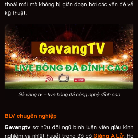
thoải mái mà không bị gián đoạn bởi các vấn đề về
kỹ thuật.
Gà vàng tv – live bóng đá công nghệ đỉnh cao
BLV chuyên nghiệp
Gavangtv
sở hữu đội ngũ bình luận viên giàu kinh
nghiệm và nhiệt huyết trong đó có
Giàng A Lử
. Họ