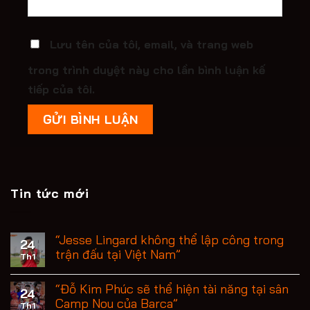
Lưu tên của tôi, email, và trang web
trong trình duyệt này cho lần bình luận kế
tiếp của tôi.
Tin tức mới
“Jesse Lingard không thể lập công trong
24
trận đấu tại Việt Nam”
Th1
“Đỗ Kim Phúc sẽ thể hiện tài năng tại sân
24
Camp Nou của Barca”
Th1