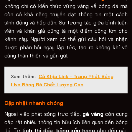
không chỉ có kiến thức vững vàng về bóng đá mà
còn có khả năng truyền đạt thông tin một cách
sinh động và hấp dẫn. Sự tương tác giữa bình luận
viên và khán giả cũng là một điểm cộng lớn cho
kênh này. Người xem có thể gửi câu hỏi và nhận
được phản hồi ngay lập tức, tạo ra không khí vô
cùng thân thiện và gần gũi.
Xem thêm:
Cà Khịa Link - Trang Phát Sóng
Live Bóng Đá Chất Lượng Cao
Cập nhật nhanh chóng
Ngoài việc phát sóng trực tiếp,
gà vàng
còn cung
cấp rất nhiều thông tin hữu ích liên quan đến bóng
đá. Từ
lịch thi đấu
,
bảng xếp hạng
cho đến các