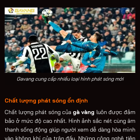
Gavang cung cấp nhiều loại hình phát sóng mới
Chất lượng phát sóng ổn định
Chất lượng phát sóng của
gà vàng
luôn được đảm
bảo ở mức độ cao nhất. Hình ảnh sắc nét cùng âm
thanh sống động giúp người xem dễ dàng hòa mình
vào không khí của trận đấu. Những công nghệ tiên