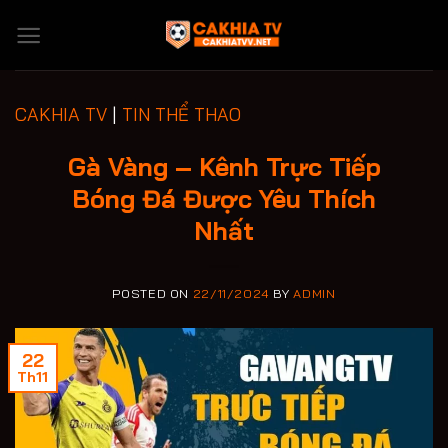
Skip
to
content
CAKHIA TV
|
TIN THỂ THAO
Gà Vàng – Kênh Trực Tiếp
Bóng Đá Được Yêu Thích
Nhất
POSTED ON
22/11/2024
BY
ADMIN
22
Th11