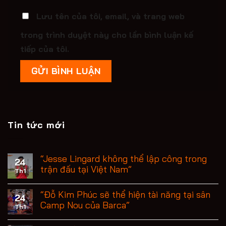
Lưu tên của tôi, email, và trang web
trong trình duyệt này cho lần bình luận kế
tiếp của tôi.
Tin tức mới
“Jesse Lingard không thể lập công trong
24
trận đấu tại Việt Nam”
Th1
“Đỗ Kim Phúc sẽ thể hiện tài năng tại sân
24
Camp Nou của Barca”
Th1